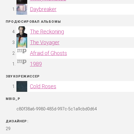
Daybreaker
ПРОДЮСИРОВАЛ АЛЬБОМЫ
The Reckoning
The Voyager
Afraid of Ghosts
1989
ЗВУКОРЕЖИССЕР
Cold Roses
MBID_P
c80f38a6-9980-485d-997c-5c1a9cbd0d64
ДИЗАЙНЕР:
29