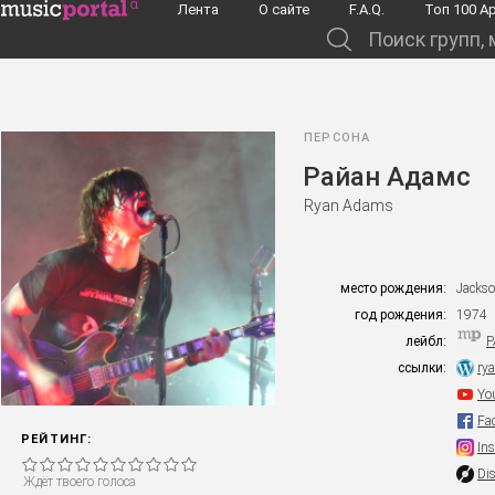
Перейти к основному содержанию
Лента
О сайте
F.A.Q.
Toп 100 А
Поиск групп, музыкантов, альбомов...
ПЕРСОНА
Райан Адамс
Ryan Adams
место рождения:
Jackso
год рождения:
1974
лейбл:
P
ссылки:
ry
Yo
Fa
РЕЙТИНГ:
In
Di
Ждёт твоего голоса