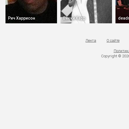
Рич Харрисон
Викки Карр
dead
Лента
О сайте
Политик
Copyright © 20