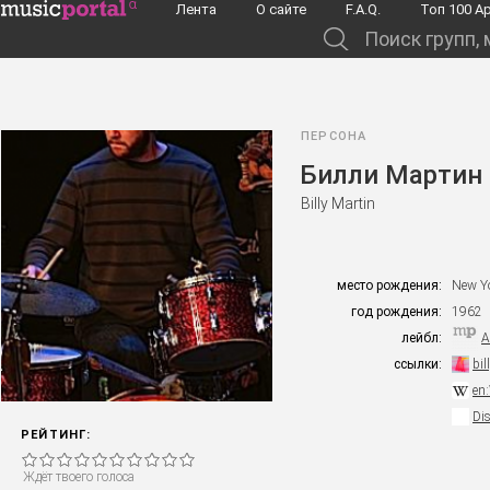
Перейти к основному содержанию
Лента
О сайте
F.A.Q.
Toп 100 А
Поиск групп, музыкантов, альбомов...
ПЕРСОНА
Билли Мартин
Billy Martin
место рождения:
New Yo
год рождения:
1962
лейбл:
A
ссылки:
bil
en
Di
РЕЙТИНГ:
Ждёт твоего голоса