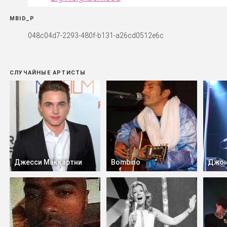
MBID_P
048c04d7-2293-480f-b131-a26cd0512e6c
СЛУЧАЙНЫЕ АРТИСТЫ
Джесси Маккартни
Bombino
Джон