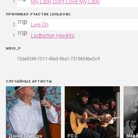
My Lady Don't Love My Lady
ПРИНИМАЛ УЧАСТИЕ (АЛЬБОМ)
Live On
Ledbetter Heights
MBID_P
15de9249-1511-48e3-96a1-7319654be2c9
СЛУЧАЙНЫЕ АРТИСТЫ
Дэнни Томпсон
P.O.D.
Мэде