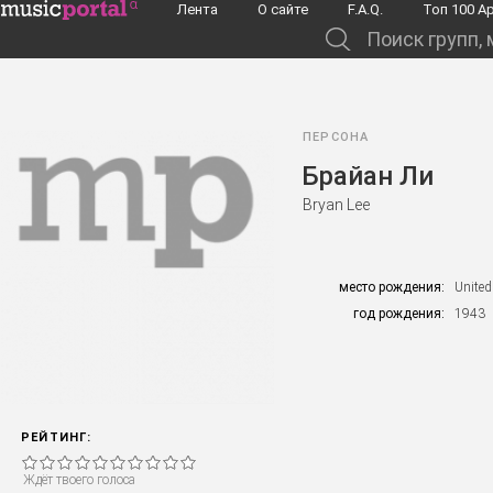
Перейти к основному содержанию
Лента
О сайте
F.A.Q.
Toп 100 А
Поиск групп, музыкантов, альбомов...
ПЕРСОНА
Брайан Ли
Bryan Lee
место рождения:
United
год рождения:
1943
РЕЙТИНГ:
Ждёт твоего голоса