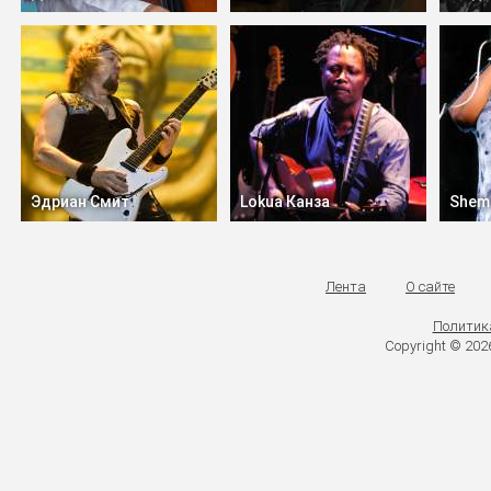
Эдриан Смит
Lokua Канза
Shem
Лента
О сайте
Политик
Copyright © 20