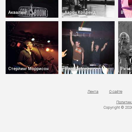
Акваланг
Аарон Копленд
В
Стерлинг Моррисон
Blank & Jones
Рита
Лента
О сайте
Политик
Copyright © 20