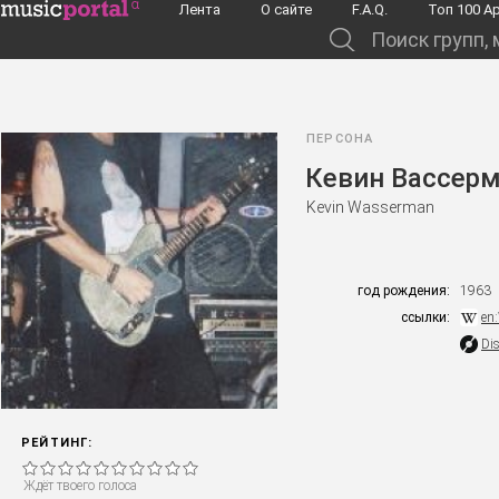
Перейти к основному содержанию
Лента
О сайте
F.A.Q.
Toп 100 А
Поиск групп, музыкантов, альбомов...
ПЕРСОНА
Кевин Вассер
Kevin Wasserman
год рождения:
1963
ссылки:
en
Di
РЕЙТИНГ:
Ждёт твоего голоса