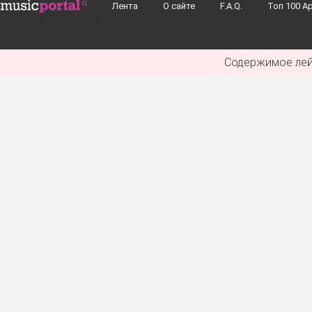
Перейти к основному содержанию
Лента
О сайте
F.A.Q.
Toп 100 А
Поиск групп, музыкантов, альбомов...
Содержимое лей