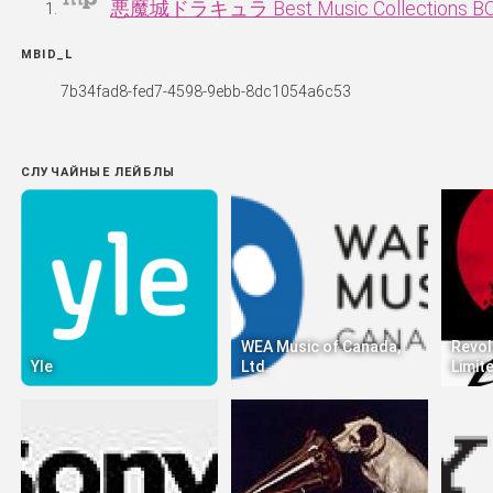
悪魔城ドラキュラ Best Music Collections B
MBID_L
7b34fad8-fed7-4598-9ebb-8dc1054a6c53
СЛУЧАЙНЫЕ ЛЕЙБЛЫ
WEA Music of Canada,
Revol
Yle
Ltd.
Limit