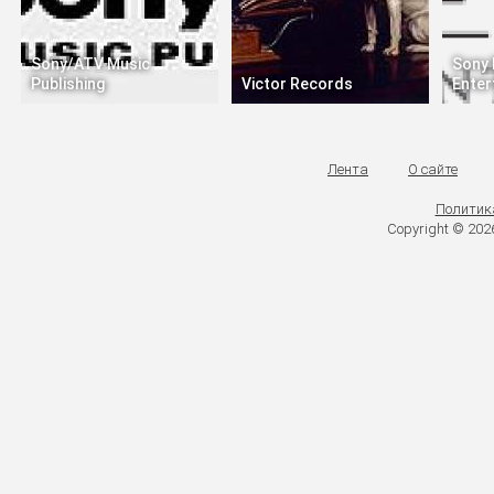
Sony/ATV Music
Sony
Publishing
Victor Records
Enter
Лента
О сайте
Политик
Copyright © 20