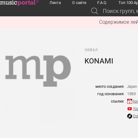
Перейти к основному содержанию
Лента
О сайте
F.A.Q.
Toп 100 А
Поиск групп, музыкантов, альбомов...
Содержимое лей
ЛЕЙБЛ
KONAMI
место создания:
Japan
год основания:
1989
ссылки:
ko
Yo
Di