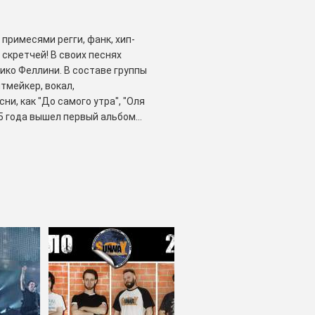
примесями регги, фанк, хип-
 скретчей! В своих песнях
ико Феллини. В составе группы
итмейкер, вокал,
ни, как "До самого утра", "Оля
2015 года вышел первый альбом
яцком стиле" (авторская
зыки, гитарной мелодии и
 честь итальянского
ексты, аранжировки;2) Владимир
Сантана.В активе проекта
, "Аня - Анечка" и другие...В