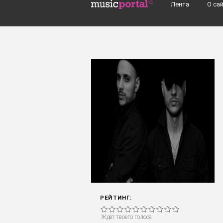
Перейти к основному содержанию
Лента
О са
Поиск групп, музыкантов, альбомов..
РЕЙТИНГ:
Ждёт твоего голоса