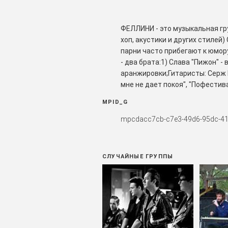
ФЕЛЛИНИ - это музыкальная гру
хоп, акустики и других стилей
парни часто прибегают к юмор
- два брата:1) Слава "Пижон" -
аранжировки;Гитаристы: Серж Н
мне не дает покоя", "Пофестива
группы под названием "Дубль 1
MPID_G
музыка с примесями регги, фан
диджейских скретчей! В своих 
mpcdacc7cb-c7e3-49d6-95dc-4
режиссера Федерико Феллини. В
"DJ X" - диджей, битмейкер, в
группы песни, как "До самого ут
СЛУЧАЙНЫЕ ГРУППЫ
августе 2015 года вышел первы