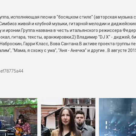
ппа, исполняющая песни в "босяцком стиле" (авторская музыка с 
) Симбиоз живой и клубной музыки, гитарной мелодии и диджейских
у и иронии.Группа названа в честь итальянского режиссера Федер
 вокал, гитара, тексты, аранжировки;2) Владимир "DJ X" - диджей, б
аброскин, Гарри Класс, Вова Сантана.В активе проекта группы пес
лим", "Мама, я схожу с ума", "Аня - Анечка" и другие...В августе 
"...ФЕЛЛИНИ - это музыкальная группа, исполняющая песни в "бос
к, хип-хоп, акустики и других стилей) Симбиоз живой и клубной му
песнях парни часто прибегают к юмору и иронии.Группа названа в
1ef78775a44
 составе группы - два брата:1) Слава "Пижон" - вокал, гитара, т
окал, аранжировки;Гитаристы: Серж Наброскин, Гарри Класс, Вова 
ра", "Оля мне не дает покоя", "Пофестивалим", "Мама, я схожу с ума"
й альбом группы под названием "Дубль 1"...