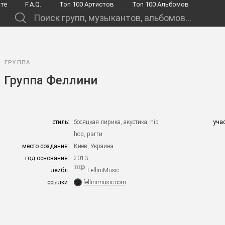
йте
F.A.Q.
Toп 100 Артистов
Toп 100 Альбомов
.
ГРУППА
Группа Феллини
стиль:
босяцкая лирика, акустика, hip
уча
hop, рэгги
место создания:
Киев, Украина
год основания:
2013
лейбл:
FelliniMusic
ссылки:
fellinimusic.com