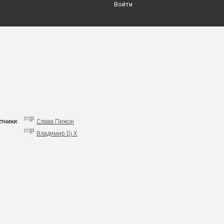
Войти
стники:
Слава Пижон
Владимир Dj X