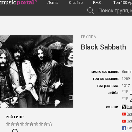
Перейти к основному содержанию
Лента
О сайте
F.A.Q.
Toп 100 А
Поиск групп, музыкантов, альбомов...
ГРУППА
Black Sabbath
место создания:
Birmi
год основания:
1969
год распада:
2017
лейбл:
I
W
ссылки:
bl
Yo
РЕЙТИНГ:
Yo
Fa