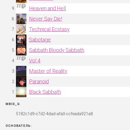
Heaven and Hell
Never Say Die!
Technical Ecstasy
Sabotage
Sabbath Bloody Sabbath
Vol 4
Master of Reality
Paranoid
Black Sabbath
MBID_G
5182c1d9-c7d2-4dad-afa0-ccfeada921a8
ОСНОВАТЕЛЬ: