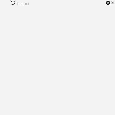
9
Di
(
1
голос)