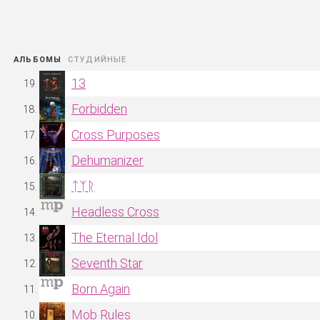
АЛЬБОМЫ
13
Forbidden
Cross Purposes
Dehumanizer
ᛏᛉᚱ
Headless Cross
The Eternal Idol
Seventh Star
Born Again
Mob Rules