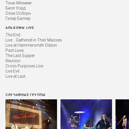
Тони Айомми
Билл Уорд
Оззи Осборн
Гизер Батлер
АЛЬБОМЫ LIVE:
The End
Live... Gathered in Their Masses
Live at Hammersmith Odeon
Past Lives
The Last Supper
Reunion
Cross Purposes Live
Live Evil
Live at Last
СЛУЧАЙНЫЕ ГРУППЫ