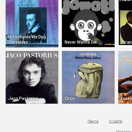
In Foxholes We Dug
Ourselves
Never Wanna Die
Stran
Jaco Pastorius
Circo
Funky
Лента
О сайте
Политик