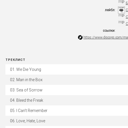
Б
лейбл:
C
C
C
ссылки:
https://www.discogs.com/ma
ТРЕКЛИСТ
We Die Young
Man in the Box
Sea of Sorrow
Bleed the Freak
I Can’t Remember
Love, Hate, Love