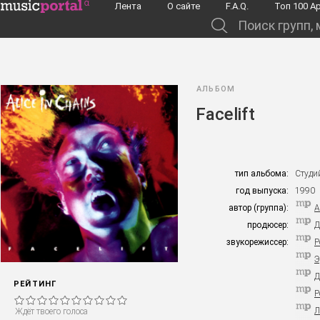
Перейти к основному содержанию
Лента
О сайте
F.A.Q.
Toп 100 А
Поиск групп, музыкантов, альбомов...
АЛЬБОМ
Facelift
тип альбома:
Студи
год выпуска:
1990
автор (группа):
A
продюсер:
Д
звукорежиссер:
Р
Э
Д
РЕЙТИНГ
Р
Л
Ждёт твоего голоса