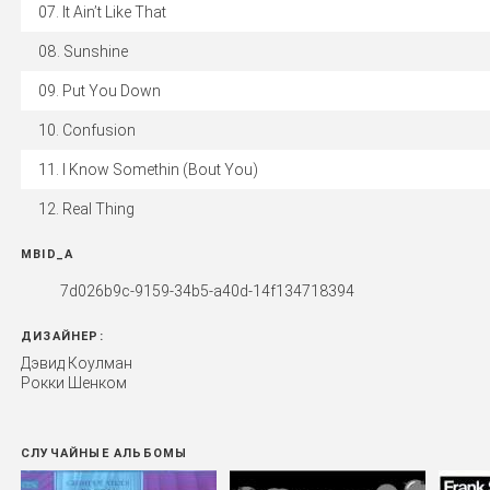
It Ain’t Like That
Sunshine
Put You Down
Confusion
I Know Somethin (Bout You)
Real Thing
MBID_A
7d026b9c-9159-34b5-a40d-14f134718394
ДИЗАЙНЕР:
Дэвид Коулман
Рокки Шенком
СЛУЧАЙНЫЕ АЛЬБОМЫ