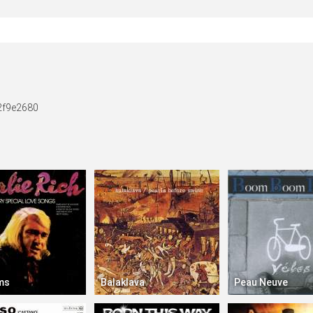
2f9e2680
ms
Balaklava
Peau Neuve