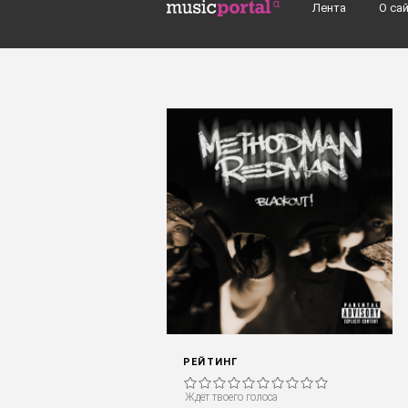
Перейти к основному содержанию
Лента
О са
Поиск групп, музыкантов, альбомов..
РЕЙТИНГ
Ждёт твоего голоса