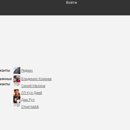
Войти
канты:
Редман
шенные
Владимир Коренев
канты:
Синий Малина
ЛЛ Кул Джей
Джа Рул
Стритлайф