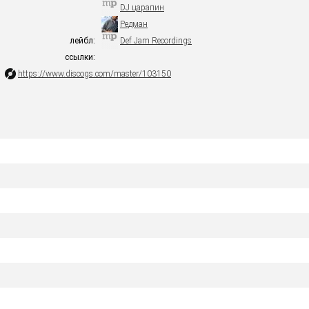
DJ царапин
Редман
лейбл:
Def Jam Recordings
ссылки:
https://www.discogs.com/master/103150