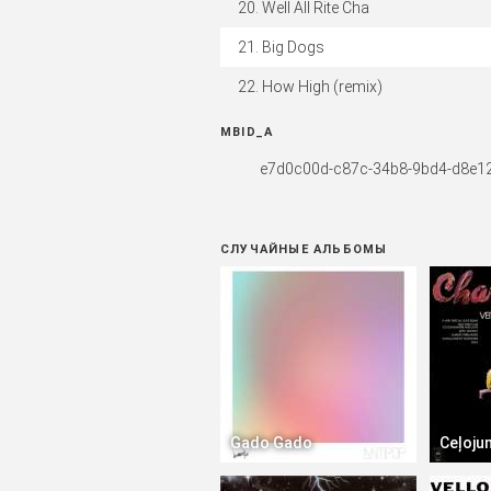
Well All Rite Cha
Big Dogs
How High (remix)
MBID_A
e7d0c00d-c87c-34b8-9bd4-d8e1
СЛУЧАЙНЫЕ АЛЬБОМЫ
Gado Gado
Ceļoju