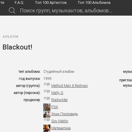
йте
F.A.Q.
Toп 100 Артистов
Toп 100 Альбомов
.
АЛЬБОМ
Blackout!
тип альбома:
Студийный альбом
музы
год выпуска:
1999
пригла
музы
автор (группа):
Method Man & Redman
автор (персона):
Mally G
продюсер:
Rockwilder
РЗА
Эрик Проповедь
Gov Mattic
Математика