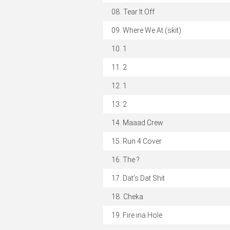
Tear It Off
Where We At (skit)
1
2
1
2
Maaad Crew
Run 4 Cover
The ?
Dat’s Dat Shit
Cheka
Fire ina Hole