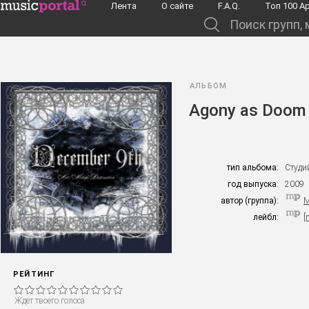
Перейти к основному содержанию
Лента
О сайте
F.A.Q.
Toп 100 А
Поиск групп, музыкантов, альбомов...
АЛЬБОМ
Agony as Doom
тип альбома:
Студи
год выпуска:
2009
автор (группа):
M
лейбл:
[
РЕЙТИНГ
Ждёт твоего голоса