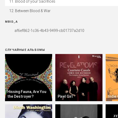
Blood of your Sacrifices
Between Blood & War
MBID_A
af6ef862-1c36-4b43-9499-cb01737a2d10
СЛУЧАЙНЫЕ АЛЬБОМЫ
Hissing Fauna, Are You
the Destroyer?
Pixel Girl
Indie