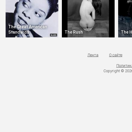
The Great American
Standards
The Rush
The H
Лента
О сайте
Политик
Copyright © 20